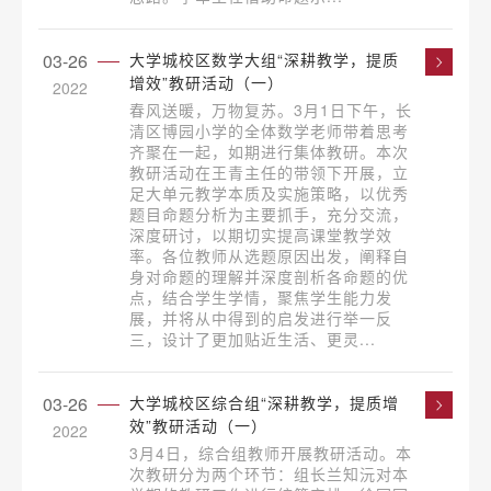
03-26
大学城校区数学大组“深耕教学，提质
增效”教研活动（一）
2022
春风送暖，万物复苏。3月1日下午，长
清区博园小学的全体数学老师带着思考
齐聚在一起，如期进行集体教研。本次
教研活动在王青主任的带领下开展，立
足大单元教学本质及实施策略，以优秀
题目命题分析为主要抓手，充分交流，
深度研讨，以期切实提高课堂教学效
率。各位教师从选题原因出发，阐释自
身对命题的理解并深度剖析各命题的优
点，结合学生学情，聚焦学生能力发
展，并将从中得到的启发进行举一反
三，设计了更加贴近生活、更灵...
03-26
大学城校区综合组“深耕教学，提质增
效”教研活动（一）
2022
3月4日，综合组教师开展教研活动。本
次教研分为两个环节：组长兰知沅对本