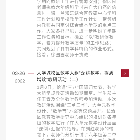
学期的教研工作进行统筹安排；徐园园
老师执教六年级科学《来自大自然的信
息》一课。兰知沅结合区教研中心学科
工作计划和学校教学工作计划，带领组
内教师共同商讨综合组本学期的重点工
作。大家各抒己见，进一步明确了学期
工作任务和目标，确立了以“教研促教
学，着力提升教学质量”的工作思路；
共同规划了具有学科特色的作业形式。
接着，徐园园老师于执教...
03-26
大学城校区数学大组“深耕教学，提质
增效”教研活动（二）
2022
3月8日，恰逢“三八”国际妇女节，数学
大组常规教研活动如期而至。学生部主
任王青及全体数学教师参加活动。本次
教研活动围绕“三单三学”、大单元教学
设计、“数学节”方案等议题展开。长清
区教育教学研究中心组织的培训对各年
级的教学进行了在大单元教学设计层面
“课例+汇报”的指导。在刘红老师的带
领下，老师们分析研讨了六年级第二单