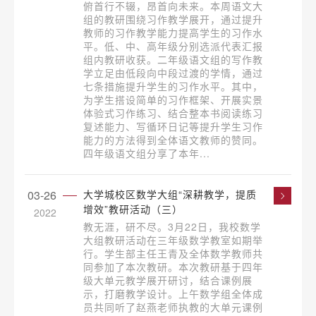
俯首行不辍，昂首向未来。本周语文大
组的教研围绕习作教学展开，通过提升
教师的习作教学能力提高学生的习作水
平。低、中、高年级分别选派代表汇报
组内教研收获。二年级语文组的写作教
学立足由低段向中段过渡的学情，通过
七条措施提升学生的习作水平。其中，
为学生搭设简单的习作框架、开展实景
体验式习作练习、结合整本书阅读练习
复述能力、写循环日记等提升学生习作
能力的方法得到全体语文教师的赞同。
四年级语文组分享了本年...
03-26
大学城校区数学大组“深耕教学，提质
增效”教研活动（三）
2022
教无涯，研不尽。3月22日，我校数学
大组教研活动在三年级数学教室如期举
行。学生部主任王青及全体数学教师共
同参加了本次教研。本次教研基于四年
级大单元教学展开研讨，结合课例展
示，打磨教学设计。上午数学组全体成
员共同听了赵燕老师执教的大单元课例