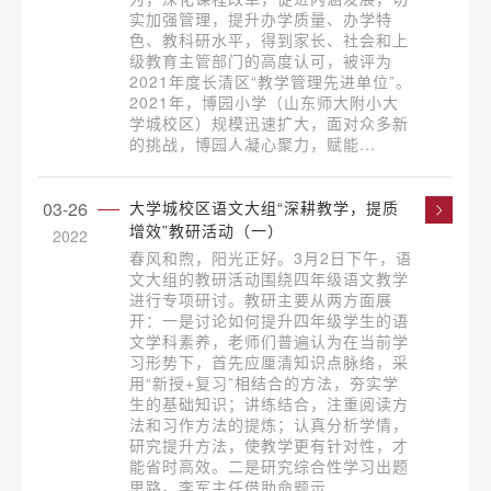
实加强管理，提升办学质量、办学特
色、教科研水平，得到家长、社会和上
级教育主管部门的高度认可，被评为
2021年度长清区“教学管理先进单位”。
2021年，博园小学（山东师大附小大
学城校区）规模迅速扩大，面对众多新
的挑战，博园人凝心聚力，赋能...
03-26
大学城校区语文大组“深耕教学，提质
增效”教研活动（一）
2022
春风和煦，阳光正好。3月2日下午，语
文大组的教研活动围绕四年级语文教学
进行专项研讨。教研主要从两方面展
开：一是讨论如何提升四年级学生的语
文学科素养，老师们普遍认为在当前学
习形势下，首先应厘清知识点脉络，采
用“新授+复习”相结合的方法，夯实学
生的基础知识；讲练结合，注重阅读方
法和习作方法的提炼；认真分析学情，
研究提升方法，使教学更有针对性，才
能省时高效。二是研究综合性学习出题
思路。李军主任借助命题示...