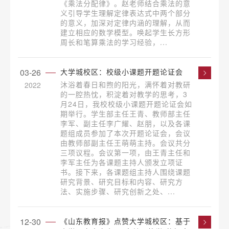
《乘法分配律》。赵老师结合乘法的意
义引导学生理解定律表达式中两个部分
的意义，加深对定律内涵的理解，从而
建立相应的数学模型。唤起学生长方形
周长和笔算乘法的学习经验，...
03-26
大学城校区：校级小课题开题论证会
沐浴着春日和煦的阳光，满怀着对教研
2022
的一腔热忱，积淀着对教学的思考，3
月24日，我校校级小课题开题论证会如
期举行。学生部主任王青、教师部主任
李军、副主任李广耀、赵朋，以及各课
题组成员参加了本次开题论证会，会议
由教师部副主任王萌萌主持。会议共分
三项议程。会议第一项，由王青主任和
李军主任为各课题主持人颁发立项证
书。接下来，各课题组主持人围绕课题
研究背景、研究目标和内容、研究方
法、实施步骤、研究创新之处、...
12-30
《山东教育报》点赞大学城校区：基于