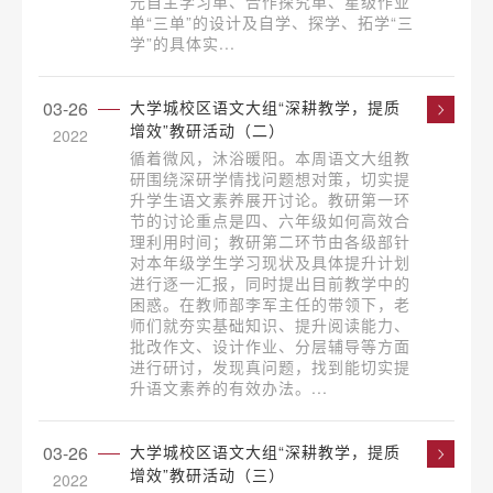
元自主学习单、合作探究单、星级作业
单“三单”的设计及自学、探学、拓学“三
学”的具体实...
03-26
大学城校区语文大组“深耕教学，提质
增效”教研活动（二）
2022
循着微风，沐浴暖阳。本周语文大组教
研围绕深研学情找问题想对策，切实提
升学生语文素养展开讨论。教研第一环
节的讨论重点是四、六年级如何高效合
理利用时间；教研第二环节由各级部针
对本年级学生学习现状及具体提升计划
进行逐一汇报，同时提出目前教学中的
困惑。在教师部李军主任的带领下，老
师们就夯实基础知识、提升阅读能力、
批改作文、设计作业、分层辅导等方面
进行研讨，发现真问题，找到能切实提
升语文素养的有效办法。...
03-26
大学城校区语文大组“深耕教学，提质
增效”教研活动（三）
2022