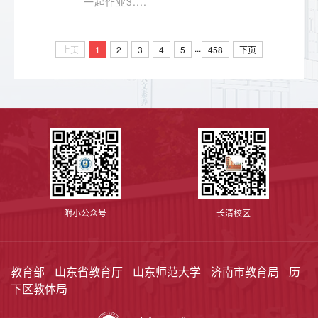
一起作业3....
...
上页
1
2
3
4
5
458
下页
附小公众号
长清校区
教育部
山东省教育厅
山东师范大学
济南市教育局
历
下区教体局