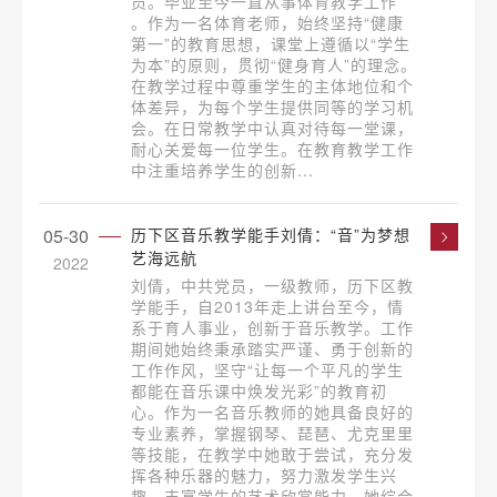
员。毕业至今一直从事体育教学工作
。作为一名体育老师，始终坚持“健康
第一”的教育思想，课堂上遵循以“学生
为本”的原则，贯彻“健身育人”的理念。
在教学过程中尊重学生的主体地位和个
体差异，为每个学生提供同等的学习机
会。在日常教学中认真对待每一堂课，
耐心关爱每一位学生。在教育教学工作
中注重培养学生的创新...
05-30
历下区音乐教学能手刘倩：“音”为梦想
艺海远航
2022
刘倩，中共党员，一级教师，历下区教
学能手，自2013年走上讲台至今，情
系于育人事业，创新于音乐教学。工作
期间她始终秉承踏实严谨、勇于创新的
工作作风，坚守“让每一个平凡的学生
都能在音乐课中焕发光彩”的教育初
心。作为一名音乐教师的她具备良好的
专业素养，掌握钢琴、琵琶、尤克里里
等技能，在教学中她敢于尝试，充分发
挥各种乐器的魅力，努力激发学生兴
趣，丰富学生的艺术欣赏能力。她综合