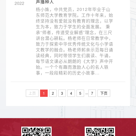
声播种人
2022
杨小姝，中共党员，2012年毕业于山
东师范大学教育学院。工作十年来，始
终坚持没有爱就没有教育的理念，以学
生为本，致力于学生的全面发展。 秉
承“师者，传道受业解惑”理念，在三尺
讲台潜心耕耘。杨老师在日常教学中，
致力于探索中华优秀传统文化与小学语
文教学的融合。杨老师躬亲示范每日诵
读经典，同时带领学生们晨读、午诵，
每节语文课必从朗朗的《大学》声中开
始。一个个有趣而激励人心的名人轶
事，一段段精彩的历史小故事...
...
上页
1
2
3
4
5
7
下页