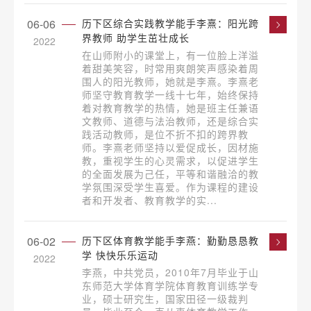
06-06
历下区综合实践教学能手李熹：阳光跨
界教师 助学生茁壮成长
2022
在山师附小的课堂上，有一位脸上洋溢
着甜美笑容，时常用爽朗笑声感染着周
围人的阳光教师，她就是李熹。李熹老
师坚守教育教学一线十七年，始终保持
着对教育教学的热情，她是班主任兼语
文教师、道德与法治教师，还是综合实
践活动教师，是位不折不扣的跨界教
师。李熹老师坚持以爱促成长，因材施
教，重视学生的心灵需求，以促进学生
的全面发展为己任，平等和谐融洽的教
学氛围深受学生喜爱。作为课程的建设
者和开发者、教育教学的实...
06-02
历下区体育教学能手李燕：勤勤恳恳教
学 快快乐乐运动
2022
李燕，中共党员，2010年7月毕业于山
东师范大学体育学院体育教育训练学专
业，硕士研究生，国家田径一级裁判