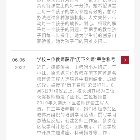
真对待课堂上的每一分钟。她希望课堂
上每一个孩子的学习都是有效的，想尽
办法通过各种激励机制、人文关怀，带
动每一个孩子的成长。耐心、细致的解
答每一个孩子的问题，手把手的教给孩
子们每一步操作，她为学生们的创意自
豪骄傲，她为孩子们的困难支招...
06-06
学校三位教师获评“历下名师”荣誉称号
近日，捷报传来。山师附小左妍妍、王
2022
小妹、徐凯妮三位教师在历下区首届名
师建设工程人选培养中顺利结业，成绩
优异，被授予“历下名师”荣誉称号。6
月6日升旗仪式上，校长刘其彬为三位
获奖教师颁发了证书。三位教师自
2019年入选历下区名师建设工程人
员，在三年培养期间，她们积极参加区
教体局组织的培训学习活动，撰写学习
总结及反思，创建名师工作室，多次在
区级学科计划会、团队展示、片区学校
中开展主题讲座、科研指导等工作...