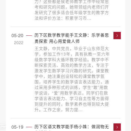
力？这些都是侯老师教学工作中经常思
考和研究的问题，她带领组内老师们开
发研究了很多适合低年级学生的教学方
法和评价方法：积累学习币...
05-20
历下区数学教学能手王文静：乐学善思
勇探索 用心用爱做人师
2022
王文静，中共党员，毕业于山东师范大
学，参加工作13年，具有执教一至六年
级数学学科大循环教学经验。教学中不
断探索灵活、高效的教学方法，专注于
激发学生数学学习兴趣的研究。课堂教
学中，她注重创设轻松的课堂教学氛
围，培养学生的数学语言表达能力，通
过采用多种形式的训练，学生“敢”用数
学说话，“爱”用数学表达，同学们在数
学语言表达能力、学习自主性等方面得
到提升的同时，数学素养也得到较大提
升。工作之余，努力提...
05-19
历下区语文教学能手杨小姝：做润物无