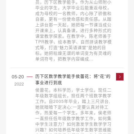
员，历下区教学能手。作为从山师附小
毕业的学生，大学毕业后能重返母校，
成为母校的一名教师，内心除了骄傲和
自豪，更有一份使命感和责任感。从踏
上讲台那一天起，她把每一节课当成公
开课来上，认真备课，进行多种形式的
课堂教学探索。在教学中，陈老师善于
TPR教学、绘本教学、自然拼读教学模
式等，打造“魅力英语课堂”是她的目
标。她把枯燥无谓的单词变为有灵魂的
单词符号，把教学内容编成...
05-20
历下区数学教学能手侯蕾花：将“花”的
事业进行到底
2022
侯蕾花，本科学历，学士学位。现任二
年级数学组组长，担任两个班数学教学
工作。自2005年毕业，踏上三尺讲台,
她就暗暗下定决心:一定要认真对待工
作，热爱每一个学生。多年来，侯老师
一直担任低年级数学教学工作，如何集
中学生注意力？如何激发学生数学学习
兴趣？如何培养低年级学生数学思维能