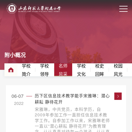
附小概况
学校
学校
名师
学校
校史
校园
简介
领导
风采
文化
回眸
风光
06-07
历下区信息技术教学能手宋雅琳：潜心
耕耘 静待花开
2022
宋雅琳，中共党员，本科学历，自
2009年参加工作一直担任信息技术教
学工作。自参加工作以来，宋雅琳老师
一直以“潜心耕耘 静待花开”为教育理
念，认认真真对待每一个孩子，认认真