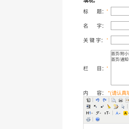
填项。
标 题：
*
名 字：
关 键 字：
*
栏 目：
*
内 容：
*(请认真