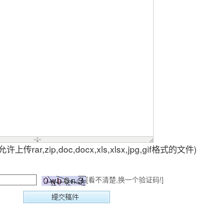
上传rar,zip,doc,docx,xls,xlsx,jpg,gif格式的文件)
[看不清楚,换一个验证码!]