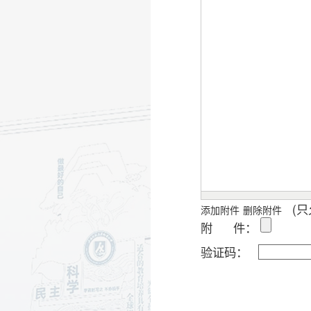
(只允许
附 件：
验证码：