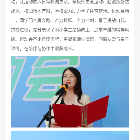
动，让运动融入日常校园生活，全校师生爱运动、勤锻炼蔚然
成风。校园场地有限，学校全力助力学子体育梦想。运动赛场
上，同学们奋勇奔跑、奋力跳跃、全力冲刺，勇于挑战自我、
拼搏进取，充分展现了附小学生昂扬向上、追求卓越的精神风
貌。运动会不止角逐奖牌，更凝聚师生情谊、同窗友爱与亲子
温情，在陪伴与协作中收获成长。