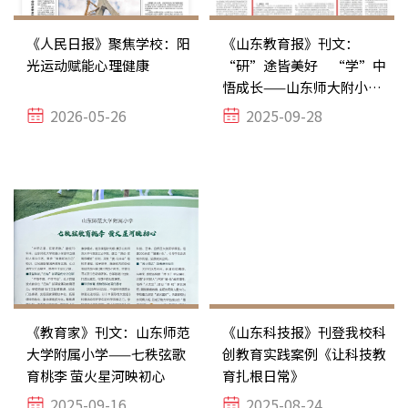
《人民日报》聚焦学校：阳
《山东教育报》刊文：
光运动赋能心理健康
“研”途皆美好 “学”中
悟成长——山东师大附小用
脚步丈量“大写的思政课”
2026-05-26
2025-09-28
《教育家》刊文：山东师范
《山东科技报》刊登我校科
大学附属小学——七秩弦歌
创教育实践案例《让科技教
育桃李 萤火星河映初心
育扎根日常》
2025-09-16
2025-08-24